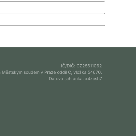
IČ/DIČ: CZ25611062
 Městským soudem v Praze oddíl C, vložka 54670.
Datová schránka: x4zcsh7