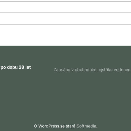
ž po dobu 28
let
Zapsáno v obchodním rejstříku vedeném
O WordPress se stará
Softmedia
.