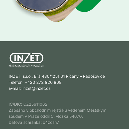
INZET, s.r.o., Bílá 480/1251 01 Říčany – Radošovice
Telefon: +420 272 920 908
E-mail:
inzet@inzet.cz
IČ/DIČ: CZ25611062
Zapsáno v obchodním rejstříku vedeném Městským
soudem v Praze oddíl C, vložka 54670.
Datová schránka: x4zcsh7