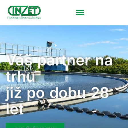
Váš partner na
trhu
již po dobu 28
let