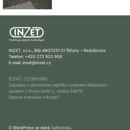
INZET, s.r.o., Bílá 480/1251 01 Říčany – Radošovice
Telefon: +420 272 920 908
E-mail:
inzet@inzet.cz
IČ/DIČ: CZ25611062
Zapsáno v obchodním rejstříku vedeném Městským
soudem v Praze oddíl C, vložka 54670.
Datová schránka: x4zcsh7
O WordPress se stará
Softmedia
.