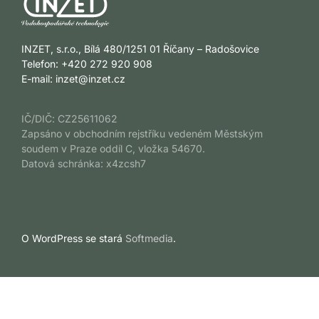
INZET, s.r.o., Bílá 480/1251 01 Říčany – Radošovice
Telefon: +420 272 920 908
E-mail:
inzet@inzet.cz
IČ/DIČ: CZ25611062
Zapsáno v obchodním rejstříku vedeném Městským
soudem v Praze oddíl C, vložka 54670.
Datová schránka: x4zcsh7
O WordPress se stará
Softmedia
.