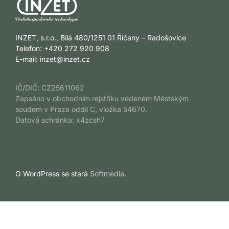
INZET, s.r.o., Bílá 480/1251 01 Říčany – Radošovice
Telefon: +420 272 920 908
E-mail:
inzet@inzet.cz
IČ/DIČ: CZ25611062
Zapsáno v obchodním rejstříku vedeném Městským
soudem v Praze oddíl C, vložka 54670.
Datová schránka: x4zcsh7
O WordPress se stará
Softmedia
.