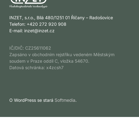
INZET, s.r.o., Bílá 480/1251 01 Říčany – Radošovice
Telefon: +420 272 920 908
E-mail:
inzet@inzet.cz
IČ/DIČ: CZ25611062
Zapsáno v obchodním rejstříku vedeném Městským
soudem v Praze oddíl C, vložka 54670.
Datová schránka: x4zcsh7
O WordPress se stará
Softmedia
.